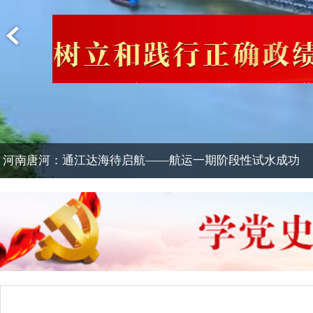
河南唐河：蟠桃产业助农增收