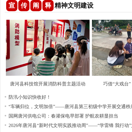
宣
传
阐
释
精神文明建设
唐河县科技馆开展消防科普主题活动
巧借“大戏台”
防汛小知识快收好！
“车辆归位，文明加倍”——唐河县第三初级中学开展交通秩
国网唐河供电公司：春灌保电早部署 护航农耕显担当
项志愿服务活动
2026年唐河县“新时代文明实践推动周”——​“学雷锋 我行动