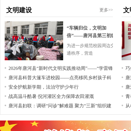
践活动
文明建设
文
更多>>
“车辆归位，文明加
倍”——唐河县第三初级
中学开展交通秩序维护
为进一步规范校园周边交
专项志愿服务活动
通秩序，营造
2026年唐河县“新时代文明实践推动周”——​“学雷锋
巧
唐河县科普大篷车进校园——点亮移民乡村孩子科
唐
我行动”文明实践活动
安全护航新学期，法治守护少年行
唐
技梦
年
战高温斗酷暑 倪河灌区全力保障农田灌溉
青
发
唐河县妇联：调研“问诊”解难题 聚力“三新”组织建
从
法
设