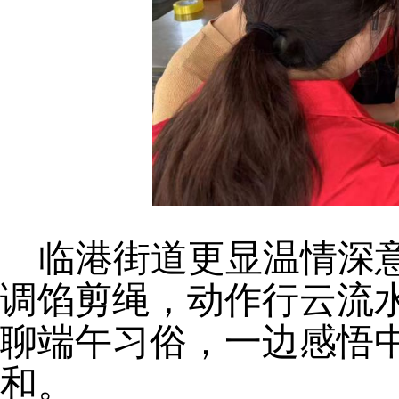
临港街道更显温情深
调馅剪绳，动作行云流
聊端午习俗，一边感悟
和。