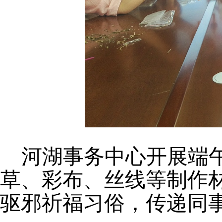
河湖事务中心开展端
草、彩布、丝线等
制作
驱邪祈福习俗，传递同