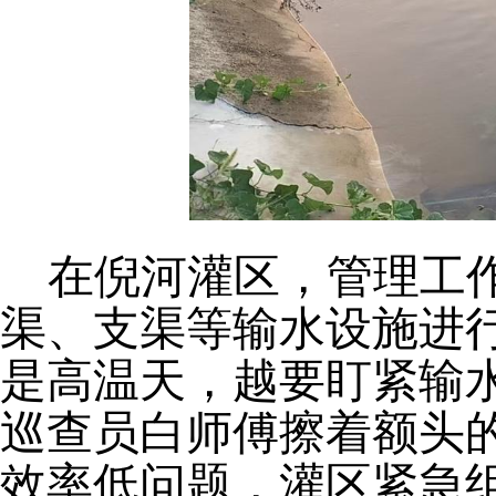
在倪河灌区，管理工
渠、支渠等输水设施进
是高温天，越要盯紧输水
巡查员白师傅擦着额头
效率低问题，灌区紧急