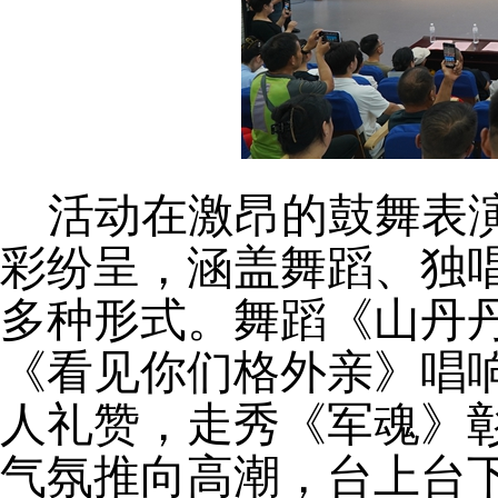
活动在激昂的鼓舞表
彩纷呈，涵盖舞蹈、独
多种形式。舞蹈
《山丹
《看见你们格外亲》唱
人礼赞，走秀《军魂》
气氛推向高潮，台上台