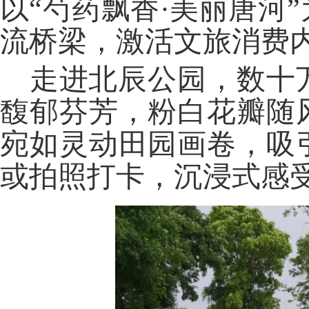
以“芍药飘香·美丽唐河
流桥梁，激活文旅消费
走进北辰公园，数十
馥郁芬芳，粉白花瓣随
宛如灵动田园画卷，吸
或
拍照打卡，沉浸式感