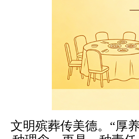
文明殡葬传美德。“厚