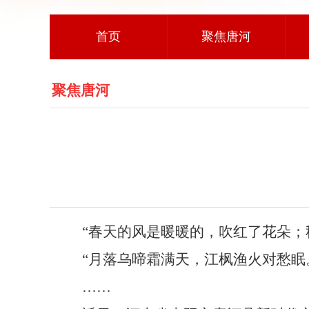
首页
聚焦唐河
聚焦唐河
“春天的风是暖暖的，吹红了花朵；
“月落乌啼霜满天，江枫渔火对愁眠
……