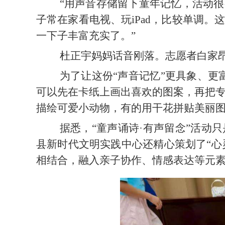
“用声音存储留下童年记忆，活动
子常在家看电视、玩iPad，比较单调
一下子丰富充实了。”
杜正宇妈妈话音刚落。志愿者白家
为了让这份
“声音记忆”更具象、更
可以先在卡纸上画出喜欢的图案，再把专
描绘可爱小动物，有的用干花拼贴美丽
据悉，
“童声诵诗·有声留念”活动
县新时代文明实践中心还精心策划了“心
相结合，融入亲子协作、情感表达等元